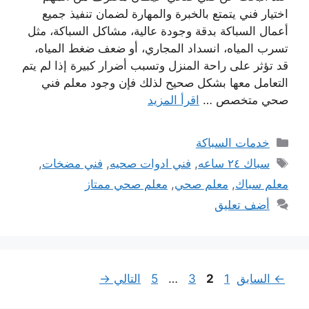
اختيار فني يتمتع بالخبرة والمهارة لضمان تنفيذ جميع
أعمال السباكة بدقة وجودة عالية، مشاكل السباكة، مثل
تسرب المياه، انسداد المجاري، أو ضعف ضغط المياه،
قد تؤثر على راحة المنزل وتسبب أضرار كبيرة إذا لم يتم
التعامل معها بشكل صحيح لذلك فإن وجود معلم فني
صحي متخصص …
اقرأ المزيد
التصنيفات
خدمات السباكة
الوسوم
سباك ٢٤ ساعه
,
فني ادوات صحيه
,
فني مضخات
,
معلم سباك
,
معلم صحي
,
معلم صحي ممتاز
أضف تعليق
Page
Page
Page
Page
←
السابق
1
2
3
…
5
التالي
→