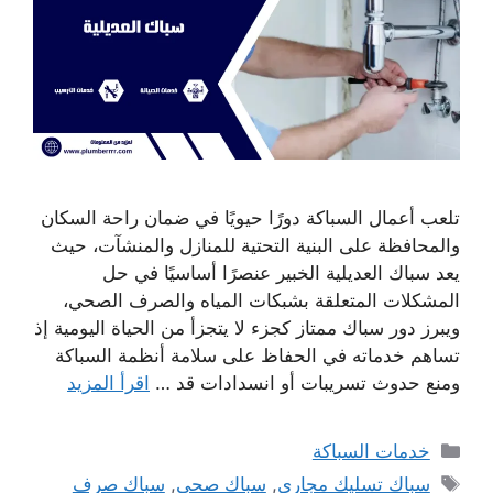
تلعب أعمال السباكة دورًا حيويًا في ضمان راحة السكان
والمحافظة على البنية التحتية للمنازل والمنشآت، حيث
يعد سباك العديلية الخبير عنصرًا أساسيًا في حل
المشكلات المتعلقة بشبكات المياه والصرف الصحي،
ويبرز دور سباك ممتاز كجزء لا يتجزأ من الحياة اليومية إذ
تساهم خدماته في الحفاظ على سلامة أنظمة السباكة
ومنع حدوث تسريبات أو انسدادات قد …
اقرأ المزيد
التصنيفات
خدمات السباكة
الوسوم
سباك تسليك مجاري
,
سباك صحي
,
سباك صرف