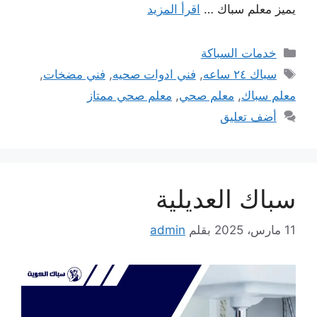
يميز معلم سباك …
اقرأ المزيد
التصنيفات
خدمات السباكة
الوسوم
سباك ٢٤ ساعه
,
فني ادوات صحيه
,
فني مضخات
,
معلم سباك
,
معلم صحي
,
معلم صحي ممتاز
أضف تعليق
سباك العديلية
11 مارس، 2025
بقلم
admin