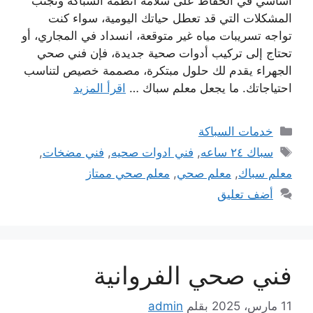
أساسي في الحفاظ على سلامة أنظمة السباكة وتجنب
المشكلات التي قد تعطل حياتك اليومية، سواء كنت
تواجه تسريبات مياه غير متوقعة، انسداد في المجاري، أو
تحتاج إلى تركيب أدوات صحية جديدة، فإن فني صحي
الجهراء يقدم لك حلول مبتكرة، مصممة خصيص لتناسب
احتياجاتك. ما يجعل معلم سباك …
اقرأ المزيد
التصنيفات
خدمات السباكة
الوسوم
سباك ٢٤ ساعه
,
فني ادوات صحيه
,
فني مضخات
,
معلم سباك
,
معلم صحي
,
معلم صحي ممتاز
أضف تعليق
فني صحي الفروانية
11 مارس، 2025
بقلم
admin